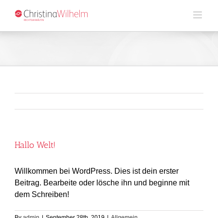
Skip
to
content
Hallo Welt!
Willkommen bei WordPress. Dies ist dein erster
Beitrag. Bearbeite oder lösche ihn und beginne mit
dem Schreiben!
By
admin
|
September 28th, 2019
|
Allgemein